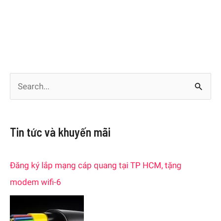
S
e
a
Tin tức và khuyến mãi
r
c
Đăng ký lắp mạng cáp quang tại TP HCM, tặng
h
modem wifi-6
f
o