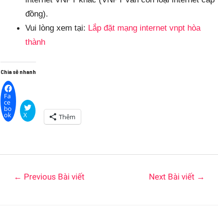
đồng).
Vui lòng xem tại:
Lắp đặt mạng internet vnpt hòa
thành
Chia sẽ nhanh
Fa
ce
bo
ok
X
Thêm
←
Previous Bài viết
Next Bài viết
→