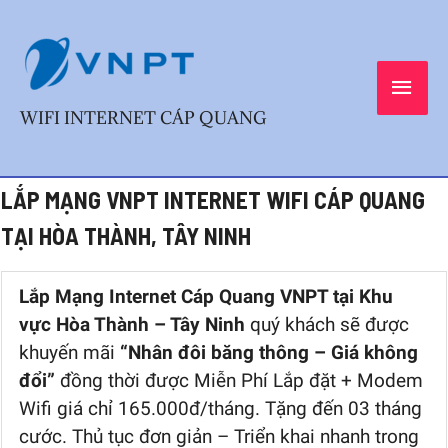
Skip
MAI
to
content
MEN
WIFI INTERNET CÁP QUANG
Post
LẮP MẠNG VNPT INTERNET WIFI CÁP QUANG
navigation
TẠI HÒA THÀNH, TÂY NINH
Lắp Mạng Internet Cáp Quang VNPT tại Khu
vực Hòa Thành – Tây Ninh
quý khách sẽ được
khuyến mãi
“Nhân đôi băng thông – Giá không
đổi”
đồng thời được Miễn Phí Lắp đặt + Modem
Wifi giá chỉ 165.000đ/tháng. Tặng đến 03 tháng
cước. Thủ tục đơn giản – Triển khai nhanh trong