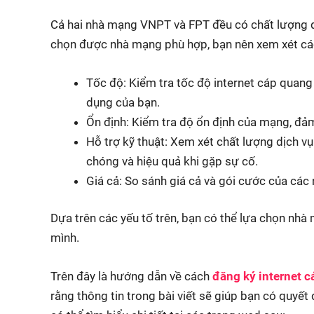
Cả hai nhà mạng VNPT và FPT đều có chất lượng dịc
chọn được nhà mạng phù hợp, bạn nên xem xét các
Tốc độ: Kiểm tra tốc độ internet cáp quan
dụng của bạn.
Ổn định: Kiểm tra độ ổn định của mạng, đả
Hỗ trợ kỹ thuật: Xem xét chất lượng dịch v
chóng và hiệu quả khi gặp sự cố.
Giá cả: So sánh giá cả và gói cước của các 
Dựa trên các yếu tố trên, bạn có thể lựa chọn nh
mình.
Trên đây là hướng dẫn về cách
đăng ký internet 
rằng thông tin trong bài viết sẽ giúp bạn có quyết