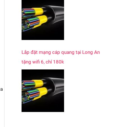
Lắp đặt mạng cáp quang tại Long An
tặng wifi 6, chỉ 180k
ủa