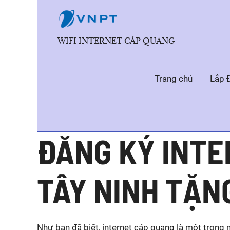
Skip
to
content
WIFI INTERNET CÁP QUANG
Trang chủ
Lắp 
ĐĂNG KÝ INTE
Post
navigation
TÂY NINH TẶNG
Như bạn đã biết, internet cáp quang là một trong n