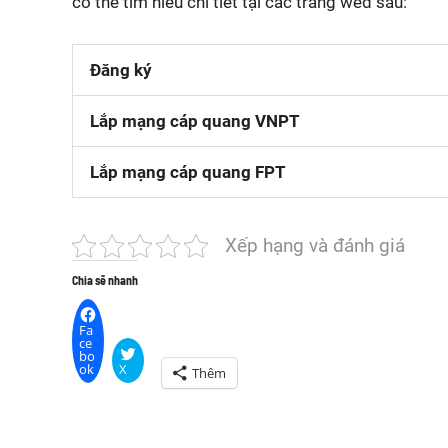
có thể tìm hiểu chi tiết tại các trang wed sau:
Đăng ký
Lắp mạng cáp quang VNPT
Lắp mạng cáp quang FPT
Xếp hạng và đánh giá
Chia sẽ nhanh
Fa
ce
bo
ok
X
Thêm