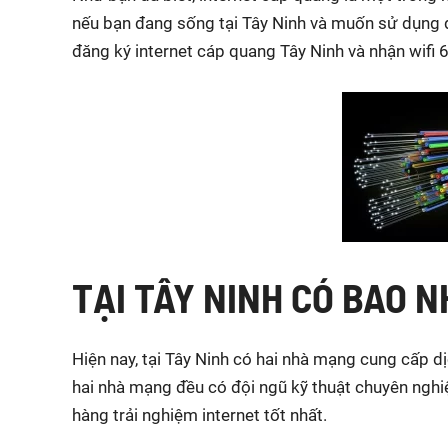
nếu bạn đang sống tại Tây Ninh và muốn sử dụng dị
đăng ký internet cáp quang Tây Ninh và nhận wifi 
TẠI TÂY NINH CÓ BAO 
Hiện nay, tại Tây Ninh có hai nhà mạng cung cấp d
hai nhà mạng đều có đội ngũ kỹ thuật chuyên ngh
hàng trải nghiệm internet tốt nhất.