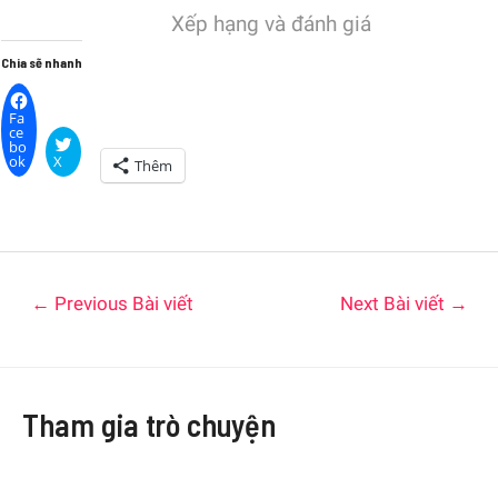
Xếp hạng và đánh giá
Chia sẽ nhanh
Fa
ce
bo
ok
X
Thêm
←
Previous Bài viết
Next Bài viết
→
Tham gia trò chuyện