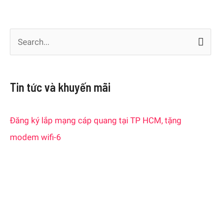
S
e
a
Tin tức và khuyến mãi
r
c
Đăng ký lắp mạng cáp quang tại TP HCM, tặng
h
modem wifi-6
f
o
r
: