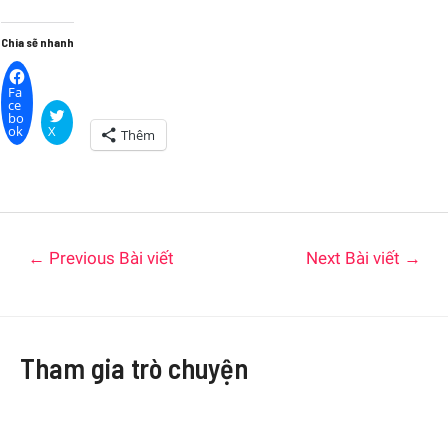
Chia sẽ nhanh
Fa
ce
bo
ok
X
Thêm
←
Previous Bài viết
Next Bài viết
→
Tham gia trò chuyện