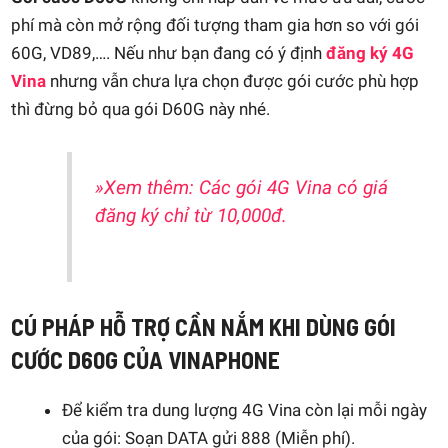
phí mà còn mở rộng đối tượng tham gia hơn so với gói
60G, VD89,…. Nếu như bạn đang có ý định
đăng ký 4G
Vina
nhưng vẫn chưa lựa chọn được gói cước phù hợp
thì đừng bỏ qua gói D60G này nhé.
»Xem thêm: Các gói 4G Vina có giá
đăng ký chỉ từ 10,000đ.
CÚ PHÁP HỖ TRỢ CẦN NẮM KHI DÙNG GÓI
CƯỚC D60G CỦA VINAPHONE
Để kiểm tra dung lượng 4G Vina còn lại mỗi ngày
của gói: Soạn DATA gửi 888 (Miễn phí).