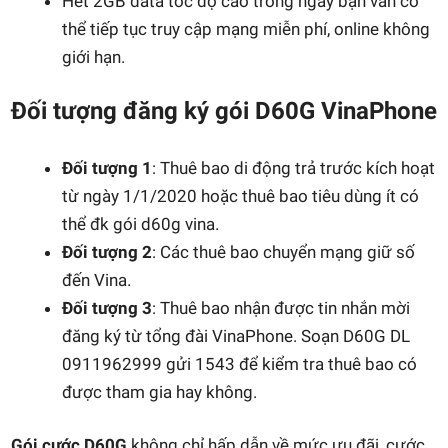
Hết 2GB data tốc độ cao trong ngày bạn vẫn có
thể tiếp tục truy cập mạng miễn phí, online không
giới hạn.
Đối tượng đăng ký gói D60G VinaPhone
Đối tượng 1
: Thuê bao di động trả trước kích hoạt
từ ngày 1/1/2020 hoặc thuê bao tiêu dùng ít có
thể đk gói d60g vina.
Đối tượng 2
: Các thuê bao chuyển mạng giữ số
đến Vina.
Đối tượng 3
: Thuê bao nhận được tin nhắn mời
đăng ký từ tổng đài VinaPhone. Soạn D60G DL
0911962999 gửi 1543 để kiểm tra thuê bao có
được tham gia hay không.
Gói cước D60G
không chỉ hấp dẫn về mức ưu đãi, cước