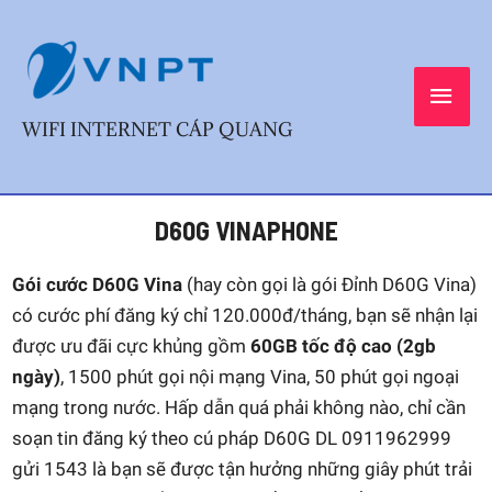
Skip
MAI
to
content
MEN
WIFI INTERNET CÁP QUANG
Post
D60G VINAPHONE
navigation
Gói cước D60G Vina
(hay còn gọi là gói Đỉnh D60G Vina)
có cước phí đăng ký chỉ 120.000đ/tháng, bạn sẽ nhận lại
được ưu đãi cực khủng gồm
60GB tốc độ cao (2gb
ngày)
, 1500 phút gọi nội mạng Vina, 50 phút gọi ngoại
mạng trong nước. Hấp dẫn quá phải không nào, chỉ cần
soạn tin đăng ký theo cú pháp D60G DL 0911962999
gửi 1543 là bạn sẽ được tận hưởng những giây phút trải