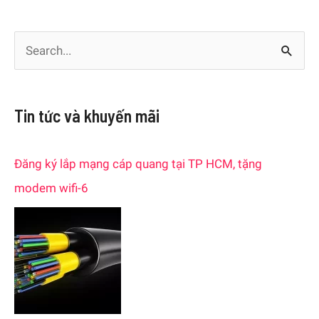
S
e
a
Tin tức và khuyến mãi
r
c
Đăng ký lắp mạng cáp quang tại TP HCM, tặng
h
modem wifi-6
f
o
r
: