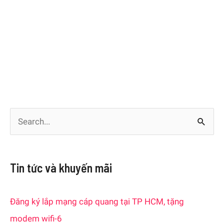
S
e
a
Tin tức và khuyến mãi
r
c
Đăng ký lắp mạng cáp quang tại TP HCM, tặng
h
modem wifi-6