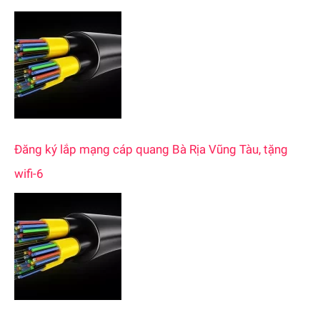
f
o
r
:
Đăng ký lắp mạng cáp quang Bà Rịa Vũng Tàu, tặng
wifi-6