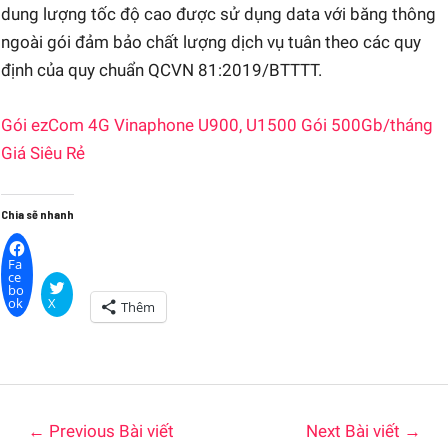
dung lượng tốc độ cao được sử dụng data với băng thông
ngoài gói đảm bảo chất lượng dịch vụ tuân theo các quy
định của quy chuẩn QCVN 81:2019/BTTTT.
Gói ezCom 4G Vinaphone U900, U1500 Gói 500Gb/tháng
Giá Siêu Rẻ
Chia sẽ nhanh
Fa
ce
bo
ok
X
Thêm
←
Previous Bài viết
Next Bài viết
→