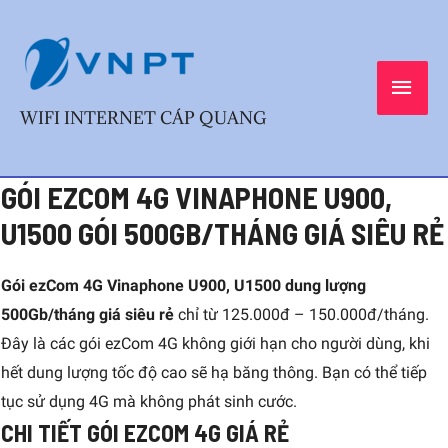
Skip
MAI
to
content
MEN
WIFI INTERNET CÁP QUANG
GÓI EZCOM 4G VINAPHONE U900,
Post
navigation
U1500 GÓI 500GB/THÁNG GIÁ SIÊU RẺ
Gói ezCom 4G Vinaphone U900, U1500 dung lượng
500Gb/tháng giá siêu rẻ
chỉ từ 125.000đ – 150.000đ/tháng.
Đây là các gói ezCom 4G không giới hạn cho người dùng, khi
hết dung lượng tốc độ cao sẽ hạ băng thông. Bạn có thể tiếp
tục sử dụng 4G mà không phát sinh cước.
CHI TIẾT GÓI EZCOM 4G GIÁ RẺ