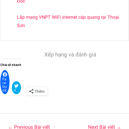
Đốc
Lắp mạng VNPT WiFi internet cáp quang tại Thoại
Sơn
Xếp hạng và đánh giá
Chia sẽ nhanh
Fa
ce
bo
ok
X
Thêm
←
Previous Bài viết
Next Bài viết
→