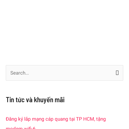
S
e
a
Tin tức và khuyến mãi
r
c
Đăng ký lắp mạng cáp quang tại TP HCM, tặng
h
modem wifi-6