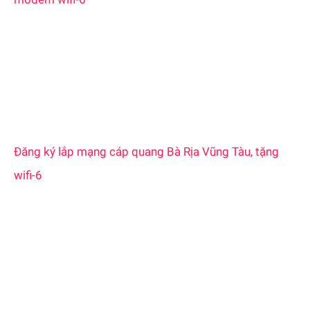
f
o
r
:
Đăng ký lắp mạng cáp quang Bà Rịa Vũng Tàu, tặng
wifi-6