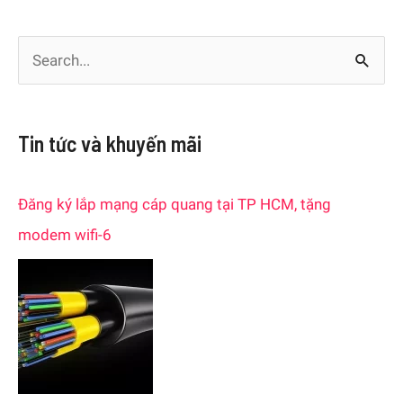
S
e
a
Tin tức và khuyến mãi
r
c
Đăng ký lắp mạng cáp quang tại TP HCM, tặng
h
modem wifi-6
f
o
r
: