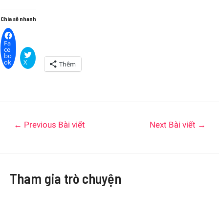
Chia sẽ nhanh
Fa
ce
bo
ok
X
Thêm
←
Previous Bài viết
Next Bài viết
→
Tham gia trò chuyện