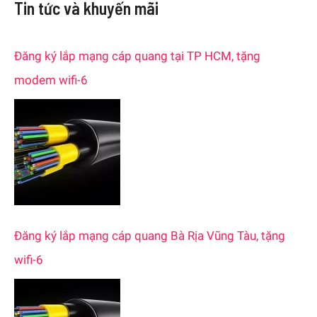
Tin tức và khuyến mãi
r
c
Đăng ký lắp mạng cáp quang tại TP HCM, tặng
h
modem wifi-6
f
o
r
:
Đăng ký lắp mạng cáp quang Bà Rịa Vũng Tàu, tặng
wifi-6