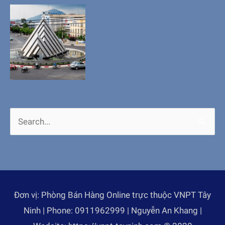
Search
for:
Đơn vị: Phòng Bán Hàng Online trực thuộc VNPT Tây
Ninh | Phone: 0911962999 | Nguyễn An Khang |