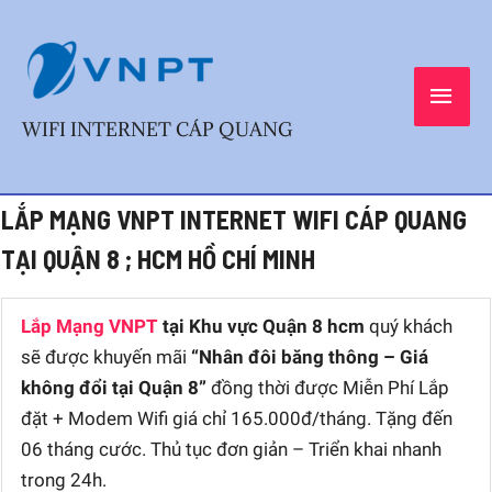
Skip
MAI
to
content
MEN
WIFI INTERNET CÁP QUANG
Post
LẮP MẠNG VNPT INTERNET WIFI CÁP QUANG
navigation
TẠI QUẬN 8 ; HCM HỒ CHÍ MINH
Lắp Mạng VNPT
tại Khu vực Quận 8 hcm
quý khách
sẽ được khuyến mãi
“Nhân đôi băng thông – Giá
không đổi tại Quận 8”
đồng thời được Miễn Phí Lắp
đặt + Modem Wifi giá chỉ 165.000đ/tháng. Tặng đến
06 tháng cước. Thủ tục đơn giản – Triển khai nhanh
trong 24h.