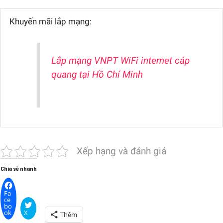
Khuyến mãi lắp mạng:
Lắp mạng VNPT WiFi internet cáp
quang tại Hồ Chí Minh
Xếp hạng và đánh giá
Chia sẽ nhanh
Fa
ce
bo
ok
X
Thêm