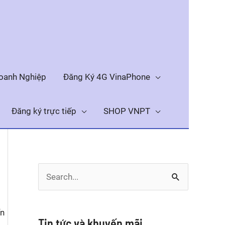
Doanh Nghiệp
Đăng Ký 4G VinaPhone
Đăng ký trực tiếp
SHOP VNPT
S
e
ến
a
Tin tức và khuyến mãi