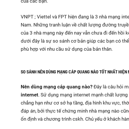
của các bạn.
VNPT ; Viettel và FPT hiện đang là 3 nhà mạng inte
Nam. Những tranh luận về chất lượng đường truyền
của 3 nhà mạng này đến nay vẫn chưa đi đến hồi 
dưới đây là sự so sánh cơ bản giúp các bạn có th
phù hợp với nhu cầu sử dụng của bản thân.
SO SÁNH NÊN DÙNG MẠNG CÁP QUANG NÀO TỐT NHẤT HIỆN 
Nên dùng mạng cáp quang nào?
Đây là câu hỏi 
internet
. Sử dụng mạng internet mạnh chất lượng 
chẳng hạn như cơ sở hạ tầng, địa hình khu vực, thờ
đáp án, bởi thực tế chứng minh nhà mạng nào cũn
ổn định và chương trình cskh. Chủ yếu ở khách hà