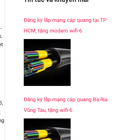
r
c
Đăng ký lắp mạng cáp quang tại TP
h
…
HCM, tặng modem wifi-6
f
,
et
o
r
:
Đăng ký lắp mạng cáp quang Bà Rịa
ố,
Vũng Tàu, tặng wifi-6
t
ng