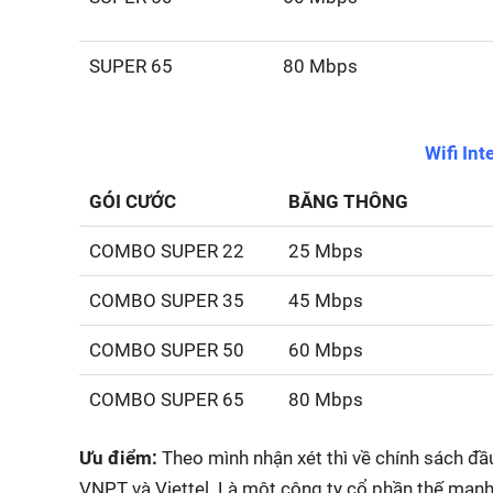
SUPER 65
80 Mbps
Wifi In
GÓI CƯỚC
BĂNG THÔNG
COMBO SUPER 22
25 Mbps
COMBO SUPER 35
45 Mbps
COMBO SUPER 50
60 Mbps
COMBO SUPER 65
80 Mbps
Ưu điểm:
Theo mình nhận xét thì về chính sách đầ
VNPT và Viettel. Là một công ty cổ phần thế mạ