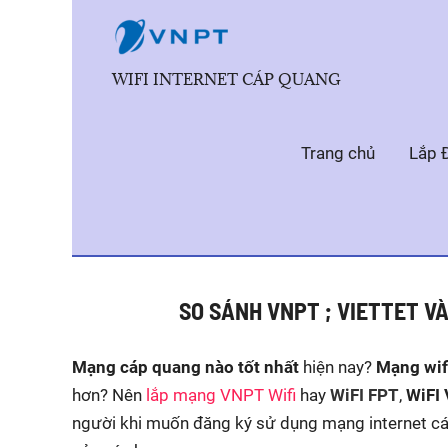
Skip
to
content
WIFI INTERNET CÁP QUANG
Trang chủ
Lắp 
Post
navigation
SO SÁNH VNPT ; VIETTET V
Mạng cáp quang nào tốt nhất
hiện nay?
Mạng wif
hơn? Nên
lắp mạng VNPT Wifi
hay
WiFI FPT
,
WiFI 
người khi muốn đăng ký sử dụng mạng internet cáp