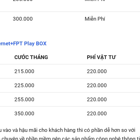
300.000
Miễn Phí
ternet+FPT Play BOX
CƯỚC THÁNG
PHÍ VẬT TƯ
215.000
220.000
225.000
220.000
255.000
220.000
350.000
220.000
u vào và hậu mãi cho khách hàng thì có phần dễ hơn so với
nh chuyên về phần mềm nên các sản phẩm công nghệ thông t