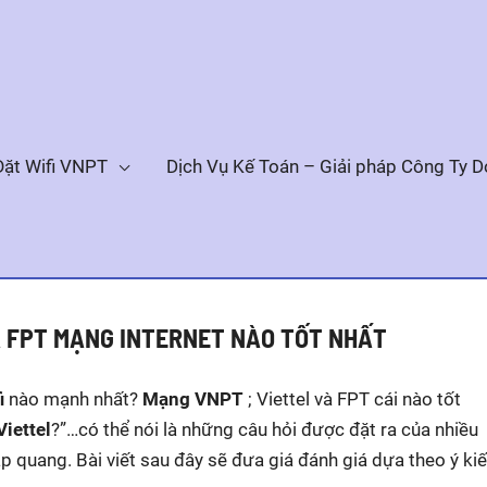
Đặt Wifi VNPT
Dịch Vụ Kế Toán – Giải pháp Công Ty 
À FPT MẠNG INTERNET NÀO TỐT NHẤT
i
nào mạnh nhất?
Mạng VNPT
; Viettel và FPT cái nào tốt
Viettel
?”…có thể nói là những câu hỏi được đặt ra của nhiều
 quang. Bài viết sau đây sẽ đưa giá đánh giá dựa theo ý ki