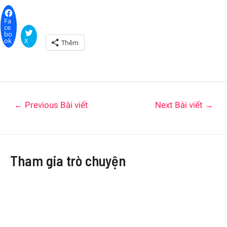
Fa
ce
bo
ok
X
Thêm
←
Previous Bài viết
Next Bài viết
→
Tham gia trò chuyện