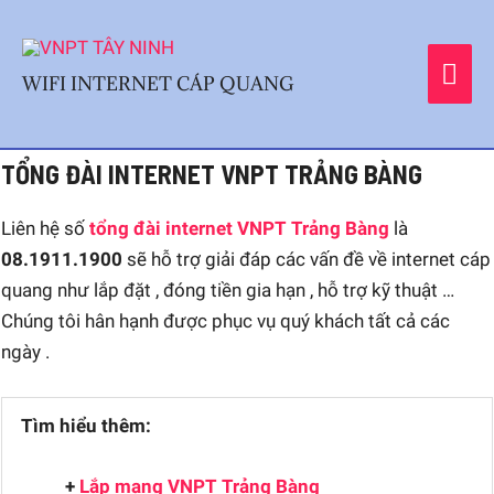
Skip
MA
to
content
WIFI INTERNET CÁP QUANG
ME
Post
TỔNG ĐÀI INTERNET VNPT TRẢNG BÀNG
navigation
Liên hệ số
tổng đài internet VNPT Trảng Bàng
là
08.1911.1900
sẽ hỗ trợ giải đáp các vấn đề về internet cáp
quang như lắp đặt , đóng tiền gia hạn , hỗ trợ kỹ thuật …
Chúng tôi hân hạnh được phục vụ quý khách tất cả các
ngày .
Tìm hiểu thêm:
+
Lắp mạng VNPT Trảng Bàng