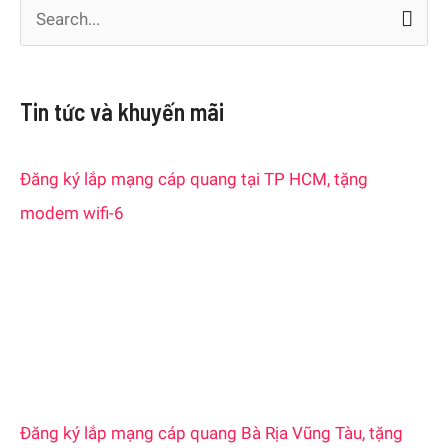
S
e
a
Tin tức và khuyến mãi
r
c
Đăng ký lắp mạng cáp quang tại TP HCM, tặng
h
modem wifi-6
f
o
r
:
Đăng ký lắp mạng cáp quang Bà Rịa Vũng Tàu, tặng